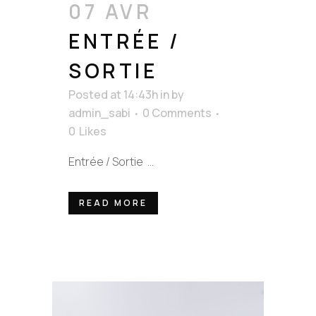
07 AVR
ENTRÉE /
SORTIE
Posted at 14:43h
in
by
admin_sabi
0 Comments
0
Likes
Entrée / Sortie ...
READ MORE