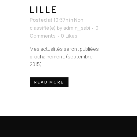
LILLE
Posted at 10:37h
in
Non
classifié(e)
by
admin_sabi
0
Comments
0
Likes
Mes actualités seront publiées
prochainement. (septembre
2015)...
READ MORE